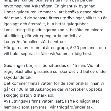
husplatå, kunde lokaliseras till mitt i byn på den 
mytomspunna Askahögen. En gigantisk byggnad! 
Under guideturen kommer vi att besöka denna plats 
där man vid de senaste årens utgrävningar, vilket nu är 
igenlagt och återställt, bl a hittat guldgubbar. 

I anslutning till guidningarna kan ni besöka en mindre 
utställning, där vår egengjorda modell av 
kungs-/mjödhallen står i centrum.

Hör gärna av er om ni är en grupp, 5-20 personer, och 
vill boka separat tillfälle vår/sommar/tidig höst.

Guidningen börjar alltid sittandes ca 15 min. Vid lätt 
regn, blåst eller gassande sol sker det vid behov under 
skyddande tak. 

Det kommer finnas vatten för de som önskar innan vi 
går ca 100 m till Askahögen där vi försöker uppsöka 
skuggig plats vid stark sol.

Avslutningsvis finns vatten, saft, kaffe o något litet 
hembakt som serveras i vår trädgård/under tak. 
