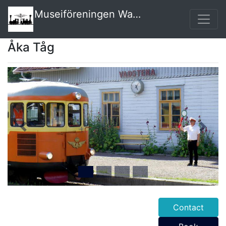
Museiföreningen Wadstena Fogelsta Järnväg
Åka Tåg
Slide 1 of 4
Previous
Next
Contact